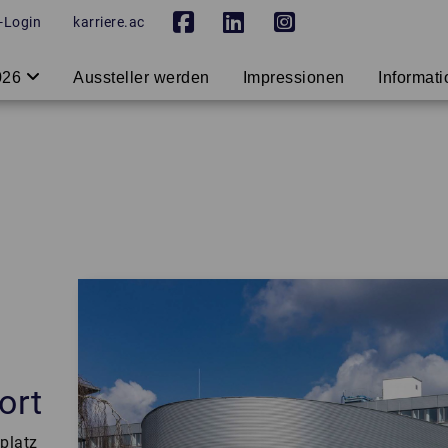
Unternehmen
-Login
karriere.ac
.
.
2026
Aussteller werden
Impressionen
Informat
ort
platz